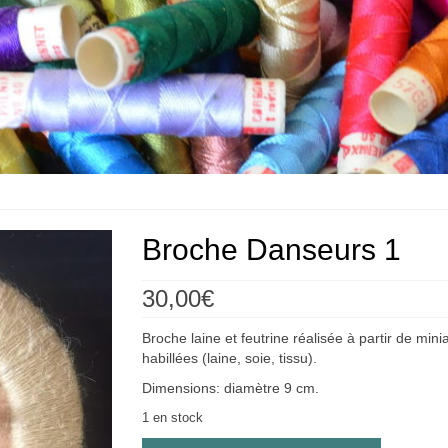
Broche Danseurs 1
30,00
€
Broche laine et feutrine réalisée à partir de mini
habillées (laine, soie, tissu).
Dimensions: diamètre 9 cm.
1 en stock
quantité