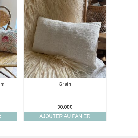
cm
Grain
30,00
€
R
AJOUTER AU PANIER