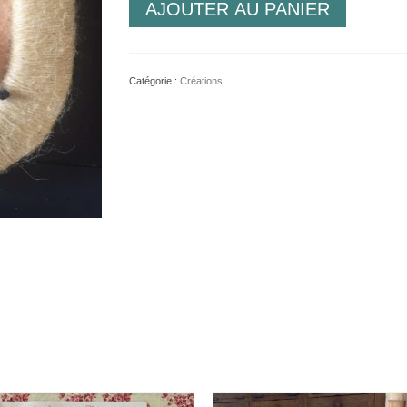
AJOUTER AU PANIER
de
Broche
Danseurs
1
Catégorie :
Créations