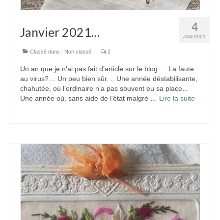
Créations
Soldes
4
Janvier 2021…
JAN 2021
À propos
Classé dans :
Non classé
|
2
Blog
Un an que je n’ai pas fait d’article sur le blog… La faute
au virus?… Un peu bien sûr. .. Une année déstabilisante,
Galerie
chahutée, où l’ordinaire n’a pas souvent eu sa place…
Une année où, sans aide de l’état malgré …
Lire la suite­­
0,00€