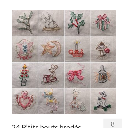
8
24 P’tits bouts brodés