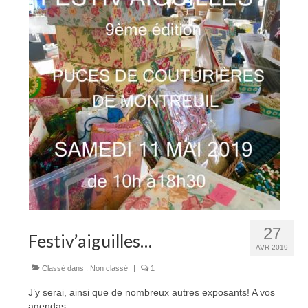
27
Festiv’aiguilles…
AVR 2019
Classé dans :
Non classé
|
1
J’y serai, ainsi que de nombreux autres exposants! A vos
agendas…