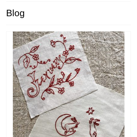
Noël
Blog
Déco
Mobilier
Vaisselle ancienne
Jouets anciens
Tissus
Patchwork
Mercerie
Dressing
Linge ancien
Ephemera