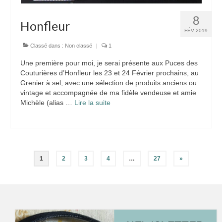
8
Honfleur
FÉV 2019
Classé dans :
Non classé
|
1
Une première pour moi, je serai présente aux Puces des
Couturières d’Honfleur les 23 et 24 Février prochains, au
Grenier à sel, avec une sélection de produits anciens ou
vintage et accompagnée de ma fidèle vendeuse et amie
Michèle (alias …
Lire la suite­­
Pagination
1
2
3
4
…
27
»
des
publications