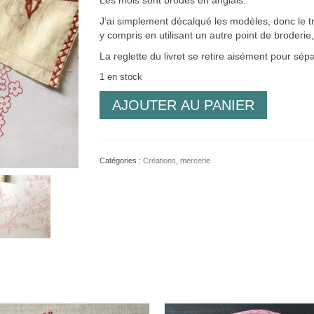
Les mois sont brodés en anglais.
J’ai simplement décalqué les modèles, donc le trai
y compris en utilisant un autre point de broderi
La reglette du livret se retire aisément pour sépar
1 en stock
quantité
AJOUTER AU PANIER
de
Livret
12
mois
Catégories :
Créations
,
mercerie
fleuris