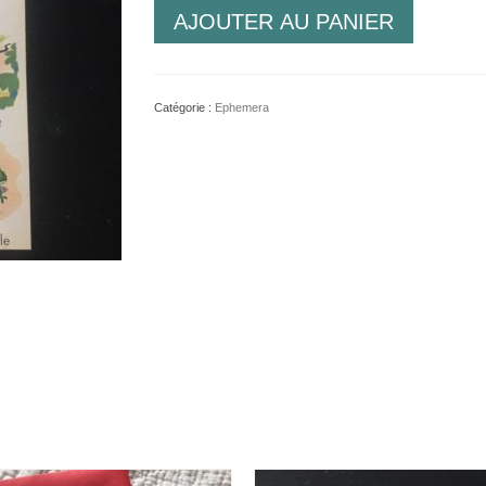
quantité
AJOUTER AU PANIER
de
Affiche
Studia
729
Catégorie :
Ephemera