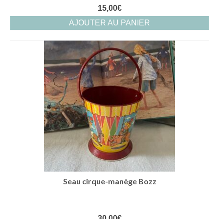
15,00
€
AJOUTER AU PANIER
Seau cirque-manège Bozz
30,00
€