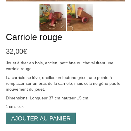
Créations
Soldes
À propos
Carriole rouge
Blog
32,00
€
Galerie
Jouet à tirer en bois, ancien, petit âne ou cheval tirant une
0,00€
carriole rouge.
La carriole se lève, oreilles en feutrine grise, une pointe à
remplacer sur un bras de la carriole, mais cela ne gène pas le
mouvement du jouet.
Dimensions: Longueur 37 cm hauteur 15 cm.
1 en stock
quantité
AJOUTER AU PANIER
de
Carriole