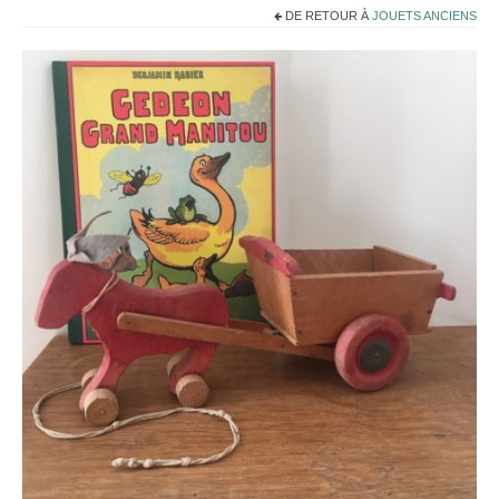
Noël
DE RETOUR À
JOUETS ANCIENS
Déco
Mobilier
Vaisselle ancienne
Jouets anciens
Tissus
Patchwork
Mercerie
Dressing
Linge ancien
Ephemera