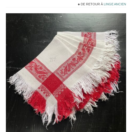
Noël
DE RETOUR À
LINGE ANCIEN
Déco
Mobilier
Vaisselle ancienne
Jouets anciens
Tissus
Patchwork
Mercerie
Dressing
Linge ancien
Ephemera