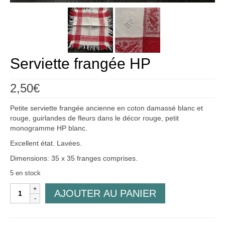
Créations
Soldes
À propos
Serviette frangée HP
Blog
2,50
€
Galerie
Petite serviette frangée ancienne en coton damassé blanc et
0,00€
rouge, guirlandes de fleurs dans le décor rouge, petit
monogramme HP blanc.
Excellent état. Lavées.
Dimensions: 35 x 35 franges comprises.
5 en stock
quantité
AJOUTER AU PANIER
de
Serviette
frangée