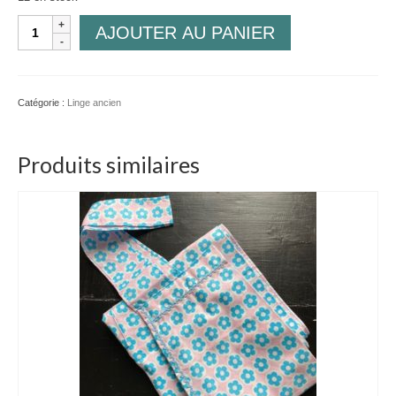
quantité
AJOUTER AU PANIER
de
Serviette
MF
Catégorie :
Linge ancien
Produits similaires