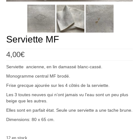
Créations
Soldes
À propos
Serviette MF
Blog
4,00
€
Galerie
Serviette ancienne, en lin damassé blanc-cassé.
0,00€
Monogramme central MF brodé.
Frise grecque ajourée sur les 4 côtés de la serviette.
Les 3 toutes neuves qui n’ont jamais vu l’eau sont un peu plus
beige que les autres.
Elles sont en parfait état. Seule une serviette a une tache brune.
Dimensions: 80 x 65 cm.
12 en stock