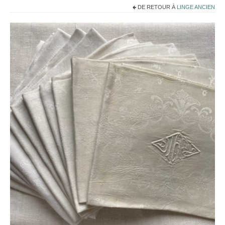
Noël
DE RETOUR À
LINGE ANCIEN
Déco
Mobilier
Vaisselle ancienne
Jouets anciens
Tissus
Patchwork
Mercerie
Dressing
Linge ancien
Ephemera