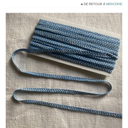
Noël
DE RETOUR À
MERCERIE
Déco
Mobilier
Vaisselle ancienne
Jouets anciens
Tissus
Patchwork
Mercerie
Dressing
Linge ancien
Ephemera