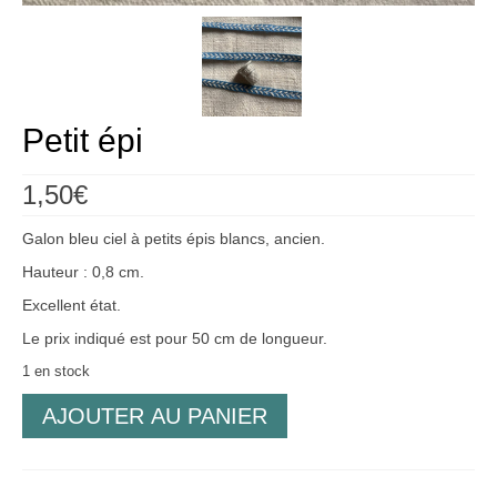
Créations
Soldes
À propos
Petit épi
Blog
1,50
€
Galerie
Galon bleu ciel à petits épis blancs, ancien.
0,00€
Hauteur : 0,8 cm.
Excellent état.
Le prix indiqué est pour 50 cm de longueur.
1 en stock
quantité
AJOUTER AU PANIER
de
Petit
épi