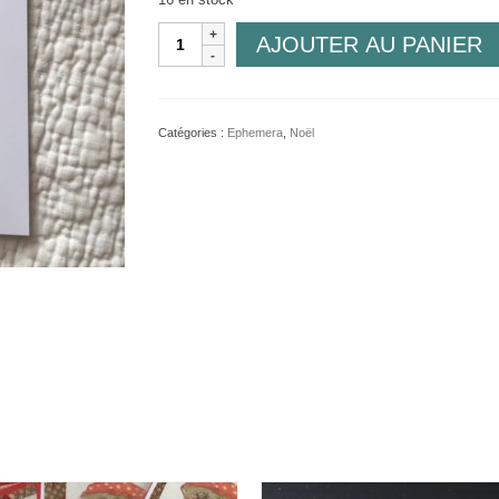
quantité
AJOUTER AU PANIER
de
Angélique
2
Catégories :
Ephemera
,
Noël