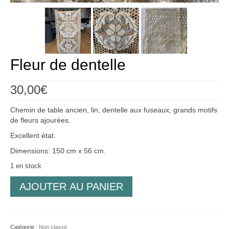
Créations
Soldes
À propos
Fleur de dentelle
Blog
30,00
€
Galerie
Chemin de table ancien, lin, dentelle aux fuseaux, grands motifs
0,00€
de fleurs ajourées.
Excellent état.
Dimensions: 150 cm x 56 cm.
1 en stock
quantité
AJOUTER AU PANIER
de
Fleur
de
dentelle
Catégorie :
Non classé