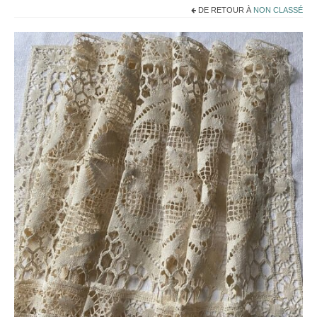
Noël
DE RETOUR À
NON CLASSÉ
Déco
Mobilier
Vaisselle ancienne
Jouets anciens
Tissus
Patchwork
Mercerie
Dressing
Linge ancien
Ephemera