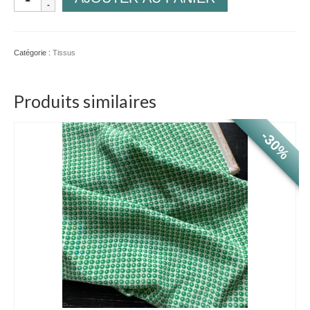
de
Bleu
vif
pois
Catégorie :
Tissus
blancs
Produits similaires
-30%