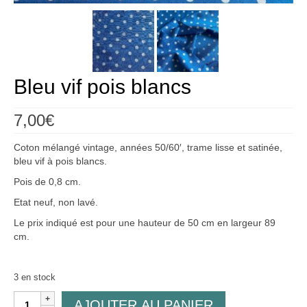
Créations
Soldes
À propos
Bleu vif pois blancs
Blog
7,00
€
Galerie
Coton mélangé vintage, années 50/60′, trame lisse et satinée,
0,00€
bleu vif à pois blancs.
Pois de 0,8 cm.
Etat neuf, non lavé.
Le prix indiqué est pour une hauteur de 50 cm en largeur 89
cm.
3 en stock
quantité
AJOUTER AU PANIER