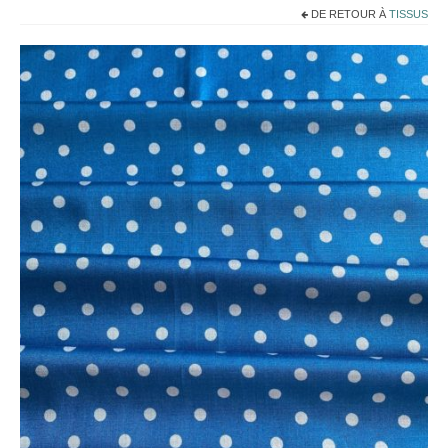
Noël
DE RETOUR À
TISSUS
Déco
Mobilier
Vaisselle ancienne
Jouets anciens
Tissus
Patchwork
Mercerie
Dressing
Linge ancien
Ephemera