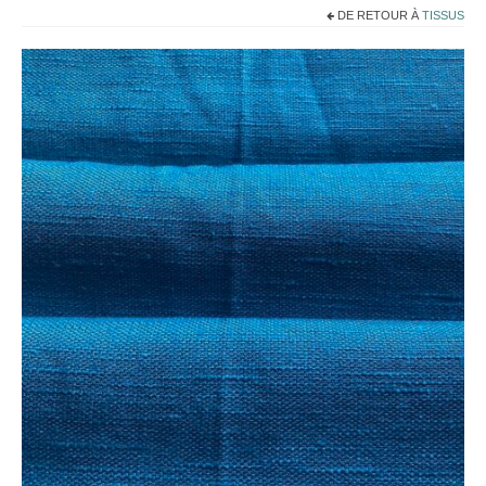
Noël
DE RETOUR À
TISSUS
Déco
Mobilier
Vaisselle ancienne
Jouets anciens
Tissus
Patchwork
Mercerie
Dressing
Linge ancien
Ephemera