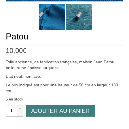
Créations
Soldes
À propos
Patou
Blog
10,00
€
Galerie
Toile ancienne, de fabrication française, maison Jean Patou,
0,00€
belle trame épaisse turquoise.
Etat neuf, non lavé.
Le prix indiqué est pour une hauteur de 50 cm en largeur 130
cm.
5 en stock
quantité
AJOUTER AU PANIER
de
Patou