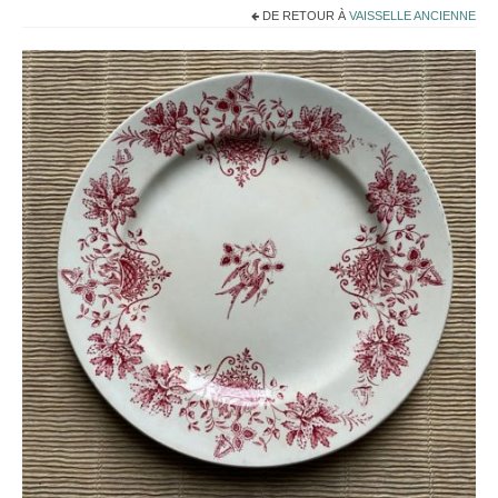
Noël
DE RETOUR À
VAISSELLE ANCIENNE
Déco
Mobilier
Vaisselle ancienne
Jouets anciens
Tissus
Patchwork
Mercerie
Dressing
Linge ancien
Ephemera