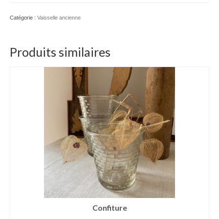
2
assiettes
Catégorie :
Vaisselle ancienne
La
Samaritaine
Produits similaires
Confiture