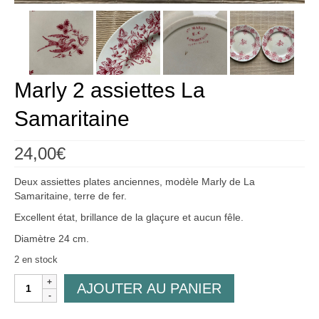
Créations
Soldes
À propos
Marly 2 assiettes La
Blog
Samaritaine
Galerie
24,00
€
0,00€
Deux assiettes plates anciennes, modèle Marly de La
Samaritaine, terre de fer.
Excellent état, brillance de la glaçure et aucun fêle.
Diamètre 24 cm.
2 en stock
quantité
AJOUTER AU PANIER
de
Marly