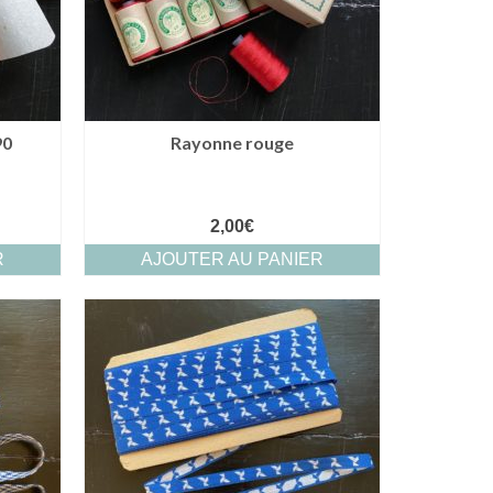
90
Rayonne rouge
2,00
€
R
AJOUTER AU PANIER