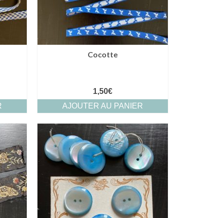
Cocotte
1,50
€
R
AJOUTER AU PANIER