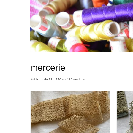
mercerie
Trié
Affichage de 121–140 sur 186 résultats
du
plus
récent
au
plus
ancien