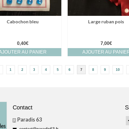
Cabochon bleu
Large ruban pois
0,40
€
7,00
€
AJOUTER AU PANIER
AJOUTER AU PANIE
1
2
3
4
5
6
7
8
9
10
Contact
S
Paradis 63
contact@paradis63.fr