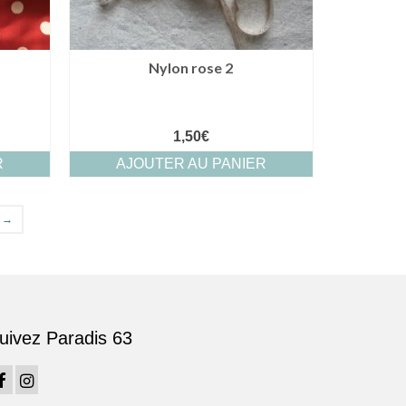
Nylon rose 2
1,50
€
R
AJOUTER AU PANIER
→
uivez Paradis 63