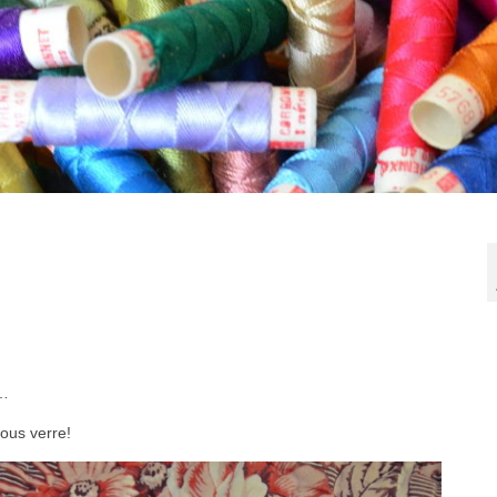
s…
ous verre!