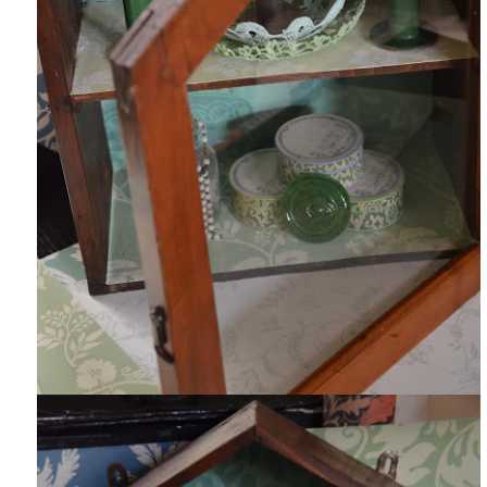
Créations
Soldes
À propos
Blog
Galerie
0,00€