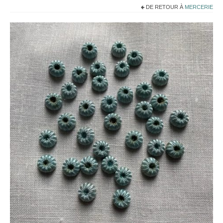
Noël
DE RETOUR À
MERCERIE
Déco
Mobilier
Vaisselle ancienne
Jouets anciens
Tissus
Patchwork
Mercerie
Dressing
Linge ancien
Ephemera