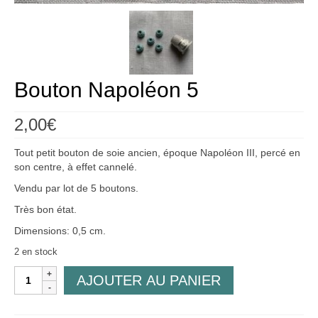
Créations
Soldes
À propos
Bouton Napoléon 5
Blog
2,00
€
Galerie
Tout petit bouton de soie ancien, époque Napoléon III, percé en
0,00€
son centre, à effet cannelé.
Vendu par lot de 5 boutons.
Très bon état.
Dimensions: 0,5 cm.
2 en stock
quantité
AJOUTER AU PANIER
de
Bouton
Napoléon