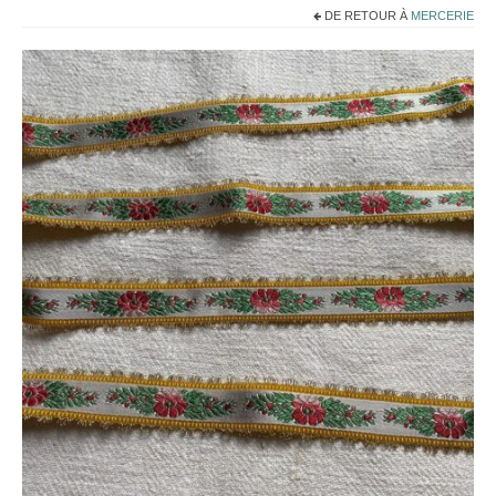
Noël
DE RETOUR À
MERCERIE
Déco
Mobilier
Vaisselle ancienne
Jouets anciens
Tissus
Patchwork
Mercerie
Dressing
Linge ancien
Ephemera