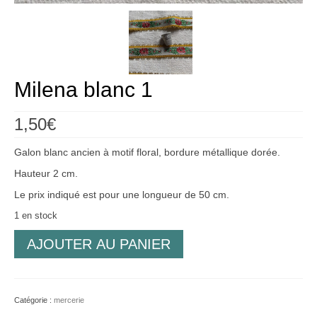
Créations
Soldes
À propos
Milena blanc 1
Blog
1,50
€
Galerie
Galon blanc ancien à motif floral, bordure métallique dorée.
0,00€
Hauteur 2 cm.
Le prix indiqué est pour une longueur de 50 cm.
1 en stock
quantité
AJOUTER AU PANIER
de
Milena
blanc
1
Catégorie :
mercerie