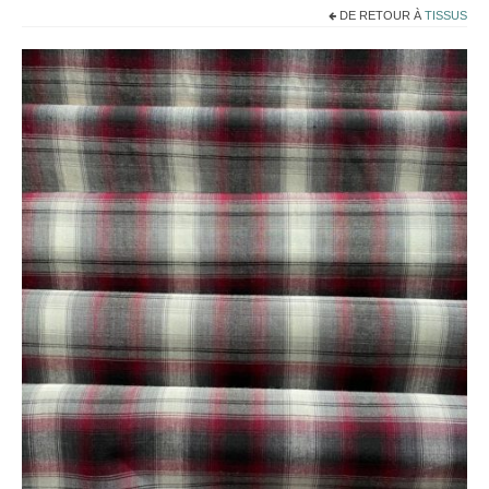
Noël
DE RETOUR À
TISSUS
Déco
Mobilier
Vaisselle ancienne
Jouets anciens
Tissus
Patchwork
Mercerie
Dressing
Linge ancien
Ephemera