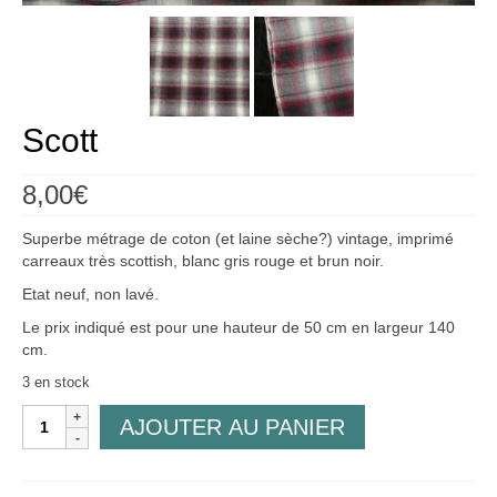
Créations
Soldes
À propos
Scott
Blog
8,00
€
Galerie
Superbe métrage de coton (et laine sèche?) vintage, imprimé
0,00€
carreaux très scottish, blanc gris rouge et brun noir.
Etat neuf, non lavé.
Le prix indiqué est pour une hauteur de 50 cm en largeur 140
cm.
3 en stock
quantité
AJOUTER AU PANIER
de
Scott