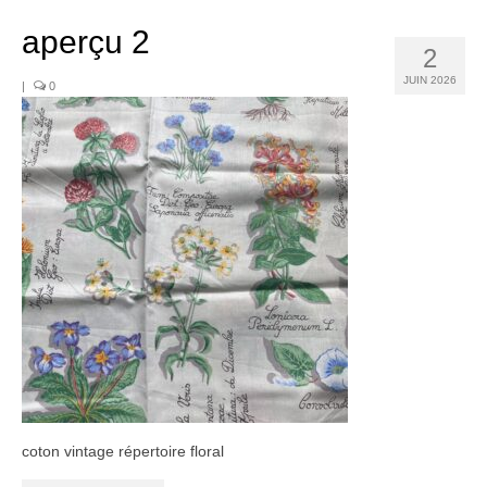
Noël
aperçu 2
Déco
2
JUIN 2026
|
0
Mobilier
Vaisselle ancienne
Jouets anciens
Tissus
Patchwork
Mercerie
Dressing
Linge ancien
Ephemera
coton vintage répertoire floral