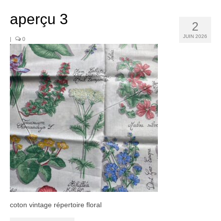
Noël
aperçu 3
Déco
2
JUIN 2026
|
0
Mobilier
Vaisselle ancienne
Jouets anciens
Tissus
Patchwork
Mercerie
Dressing
Linge ancien
Ephemera
coton vintage répertoire floral