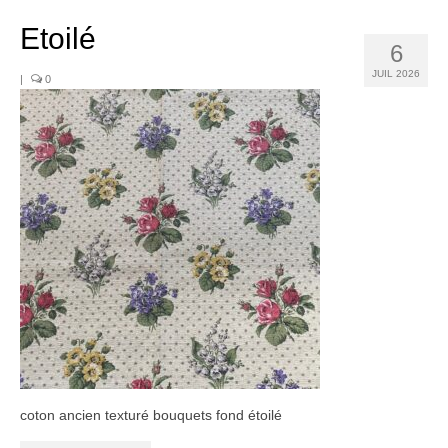
Noël
Etoilé
Déco
6
JUIL 2026
|
0
Mobilier
Vaisselle ancienne
Jouets anciens
Tissus
Patchwork
Mercerie
Dressing
Linge ancien
Ephemera
coton ancien texturé bouquets fond étoilé