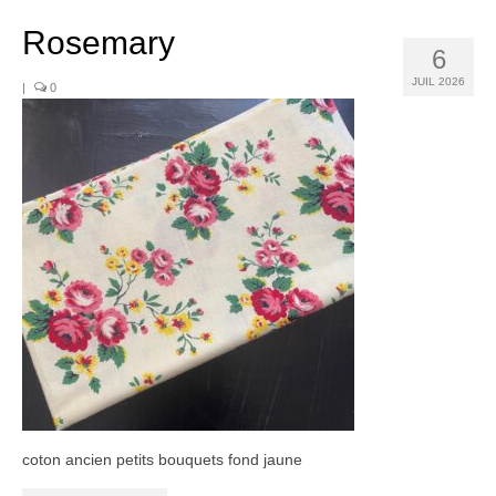
Noël
Rosemary
Déco
6
JUIL 2026
|
0
Mobilier
Vaisselle ancienne
Jouets anciens
Tissus
Patchwork
Mercerie
Dressing
Linge ancien
Ephemera
coton ancien petits bouquets fond jaune