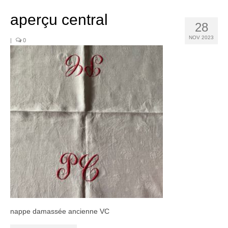
Noël
aperçu central
Déco
28
NOV 2023
|
0
Mobilier
Vaisselle ancienne
Jouets anciens
Tissus
Patchwork
Mercerie
Dressing
Linge ancien
Ephemera
nappe damassée ancienne VC