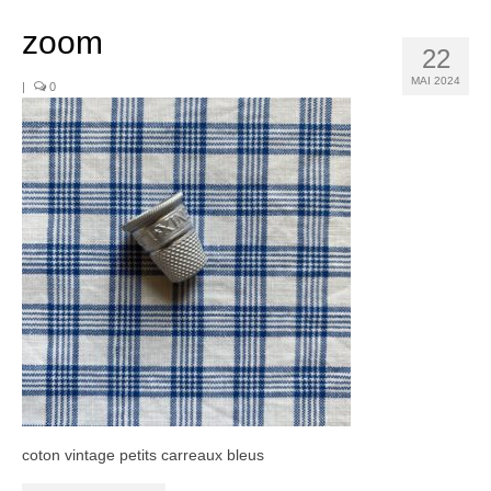
Noël
zoom
Déco
22
MAI 2024
|
0
Mobilier
Vaisselle ancienne
Jouets anciens
Tissus
Patchwork
Mercerie
Dressing
Linge ancien
Ephemera
coton vintage petits carreaux bleus