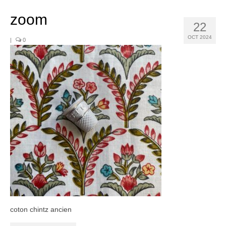
Noël
zoom
Déco
22
OCT 2024
|
0
Mobilier
Vaisselle ancienne
Jouets anciens
Tissus
Patchwork
Mercerie
Dressing
Linge ancien
Ephemera
coton chintz ancien