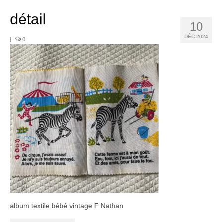
Noël
détail
Déco
10
DÉC 2024
|
0
Mobilier
Vaisselle ancienne
Jouets anciens
Tissus
Patchwork
Mercerie
Dressing
Linge ancien
Ephemera
album textile bébé vintage F Nathan