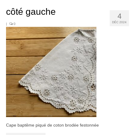
Noël
côté gauche
Déco
4
DÉC 2024
|
0
Mobilier
Vaisselle ancienne
Jouets anciens
Tissus
Patchwork
Mercerie
Dressing
Linge ancien
Ephemera
Cape baptême piqué de coton brodée festonnée