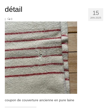
Noël
détail
Déco
15
JAN 2025
|
0
Mobilier
Vaisselle ancienne
Jouets anciens
Tissus
Patchwork
Mercerie
Dressing
Linge ancien
Ephemera
coupon de couverture ancienne en pure laine