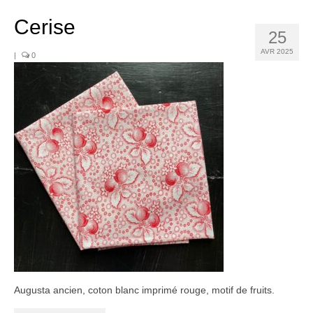
Noël
Cerise
Déco
25
AVR 2025
|
0
Mobilier
Vaisselle ancienne
Jouets anciens
Tissus
Patchwork
Mercerie
Dressing
Linge ancien
Ephemera
Augusta ancien, coton blanc imprimé rouge, motif de fruits.