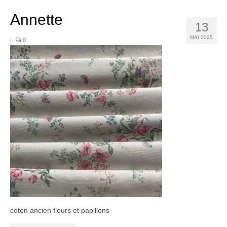
Noël
Annette
Déco
13
MAI 2025
|
0
Mobilier
Vaisselle ancienne
Jouets anciens
Tissus
Patchwork
Mercerie
Dressing
Linge ancien
Ephemera
coton ancien fleurs et papillons