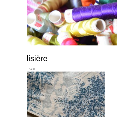
lisière
|
0