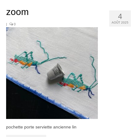
Noël
zoom
Déco
4
AOÛT 2025
|
0
Mobilier
Vaisselle ancienne
Jouets anciens
Tissus
Patchwork
Mercerie
Dressing
Linge ancien
Ephemera
pochette porte serviette ancienne lin