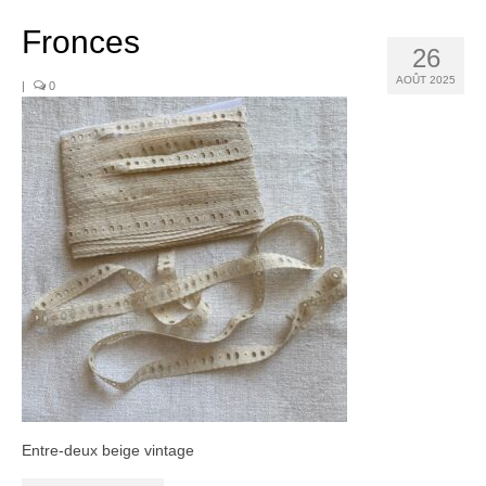
Noël
Fronces
Déco
26
AOÛT 2025
|
0
Mobilier
Vaisselle ancienne
Jouets anciens
Tissus
Patchwork
Mercerie
Dressing
Linge ancien
Ephemera
Entre-deux beige vintage