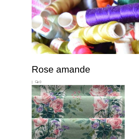
Rose amande
|
0