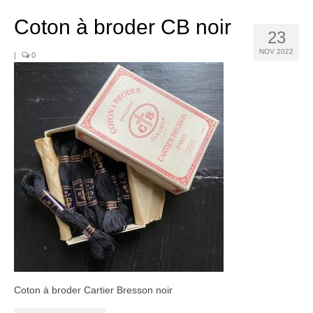
Noël
Coton à broder CB noir
Déco
23
NOV 2022
|
0
Mobilier
Vaisselle ancienne
Jouets anciens
Tissus
Patchwork
Mercerie
Dressing
Linge ancien
Ephemera
Coton à broder Cartier Bresson noir