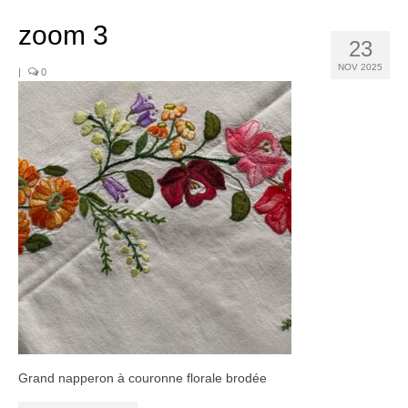
Noël
zoom 3
Déco
23
NOV 2025
|
0
Mobilier
Vaisselle ancienne
Jouets anciens
Tissus
Patchwork
Mercerie
Dressing
Linge ancien
Ephemera
Grand napperon à couronne florale brodée